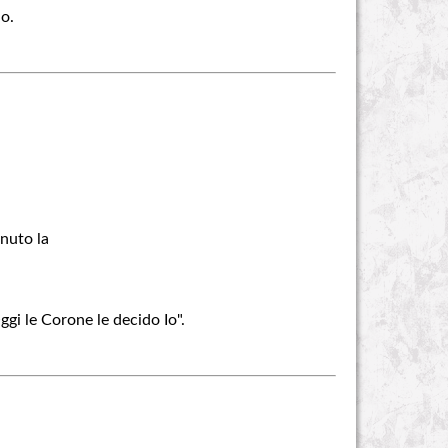
io.
enuto la
ggi le Corone le decido Io".