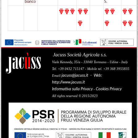
bianco
S.
Jacuss Società Agricola s.s.
Viale Kennedy, 35/a - 33040 Torreano - Udine - Italy
Tel. +39 0432 715147 - Mobile tel. +39 368 3955835
jacuss@jacuss.it
- Web:
Email:
http://www.jacuss.it
Informativa sulla Privacy
Cookies Privacy
-
All rights reserved © 2015/2023