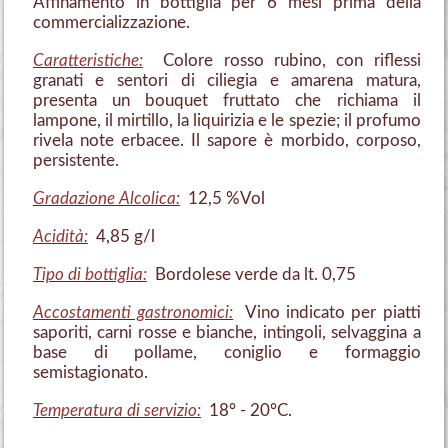
Affinamento in bottiglia per 6 mesi prima della
commercializzazione.
Caratteristiche:
Colore rosso rubino, con riflessi
granati e sentori di ciliegia e amarena matura,
presenta un bouquet fruttato che richiama il
lampone, il mirtillo, la liquirizia e le spezie; il profumo
rivela note erbacee. Il sapore è morbido, corposo,
persistente.
Gradazione Alcolica:
12,5 %Vol
Acidità:
4,85 g/l
Tipo di bottiglia:
Bordolese verde da lt. 0,75
Accostamenti gastronomici:
Vino indicato per piatti
saporiti, carni rosse e bianche, intingoli, selvaggina a
base di pollame, coniglio e formaggio
semistagionato.
Temperatura di servizio:
18° - 20°C.