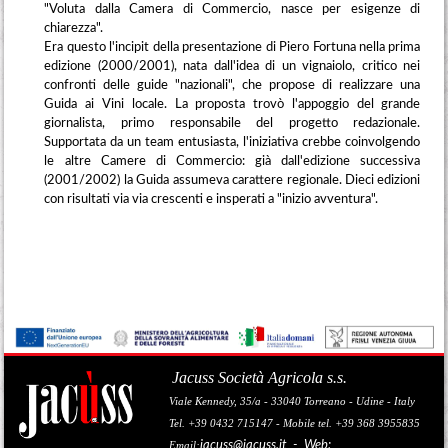
"Voluta dalla Camera di Commercio, nasce per esigenze di
chiarezza".
Era questo l'incipit della presentazione di Piero Fortuna nella prima
edizione (2000/2001), nata dall'idea di un vignaiolo, critico nei
confronti delle guide "nazionali", che propose di realizzare una
Guida ai Vini locale. La proposta trovò l'appoggio del grande
giornalista, primo responsabile del progetto redazionale.
Supportata da un team entusiasta, l'iniziativa crebbe coinvolgendo
le altre Camere di Commercio: già dall'edizione successiva
(2001/2002) la Guida assumeva carattere regionale. Dieci edizioni
con risultati via via crescenti e insperati a "inizio avventura".
Jacuss Società Agricola s.s.
Viale Kennedy, 35/a - 33040 Torreano - Udine - Italy
Tel. +39 0432 715147 - Mobile tel. +39 368 3955835
jacuss@jacuss.it
- Web:
Email: